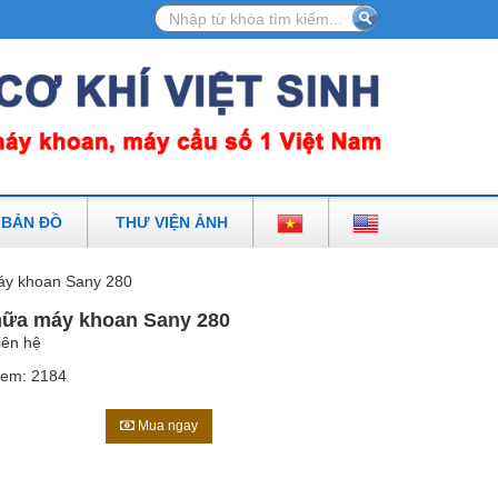
 - NHÀ SẢN XUẤT MÁY KHOAN, MÁY CẨU SỐ 1 VIỆT NAM
 BẢN ĐỒ
THƯ VIỆN ẢNH
áy khoan Sany 280
hữa máy khoan Sany 280
iên hệ
em: 2184
Mua ngay