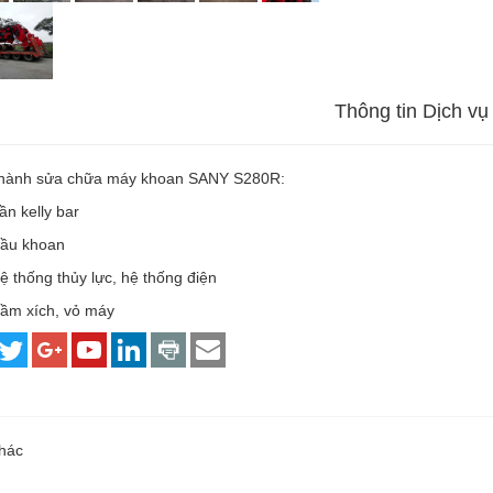
Thông tin Dịch vụ
hành sửa chữa máy khoan SANY S280R:
ần kelly bar
đầu khoan
ệ thống thủy lực, hệ thống điện
gầm xích, vỏ máy
khác