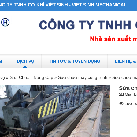
 TNHH CƠ KHÍ VIỆT SINH - VIET SINH MECHANICAL CO.LTD
M
DỊCH VỤ
TIN TỨC & TUYỂN DỤNG
LIÊN HỆ &
 vụ »
Sửa Chữa - Nâng Cấp »
Sửa chữa máy công trình »
Sửa chữa m
Sửa c
Giá:
L
Lượt x