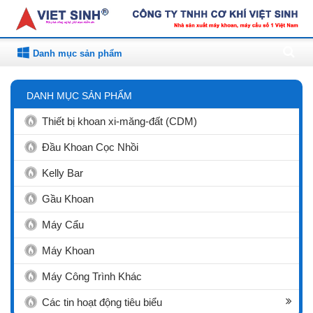
Danh mục sản phẩm
DANH MỤC SẢN PHẨM
Thiết bị khoan xi-măng-đất (CDM)
Đầu Khoan Cọc Nhồi
Kelly Bar
Gầu Khoan
Máy Cẩu
Máy Khoan
Máy Công Trình Khác
Các tin hoạt động tiêu biểu