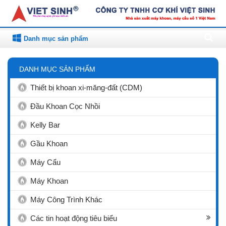
Danh mục sản phẩm
DANH MỤC SẢN PHẨM
Thiết bị khoan xi-măng-đất (CDM)
Đầu Khoan Cọc Nhồi
Kelly Bar
Gầu Khoan
Máy Cẩu
Máy Khoan
Máy Công Trình Khác
Các tin hoạt động tiêu biểu