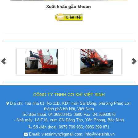
Xuất khẩu gầu khoan
CÔNG TY TNHH CƠ KHÍ VIỆT SINH
Địa chỉ: Toà nhà 01, No 11B, KĐT mới Sài Đồng, phường Phúc Lợi,
thành phố Hà Nội, Việt Nam
Số điện thoại: 04.36983441/ 3680 Fax: 04.36983076
- Nhà máy: Lô F16, cụm CN Đông Thọ, Yên Phong, Bắc Ninh
Số điện thoại: 0979 709 936; 0986 399 871
Email: vietsinhvn@gmail.com; info@vietsinh.vn