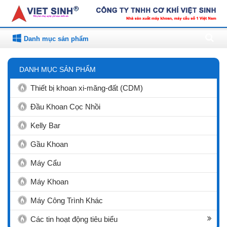
Danh mục sản phẩm
DANH MỤC SẢN PHẨM
Thiết bị khoan xi-măng-đất (CDM)
Đầu Khoan Cọc Nhồi
Kelly Bar
Gầu Khoan
Máy Cẩu
Máy Khoan
Máy Công Trình Khác
Các tin hoạt động tiêu biểu