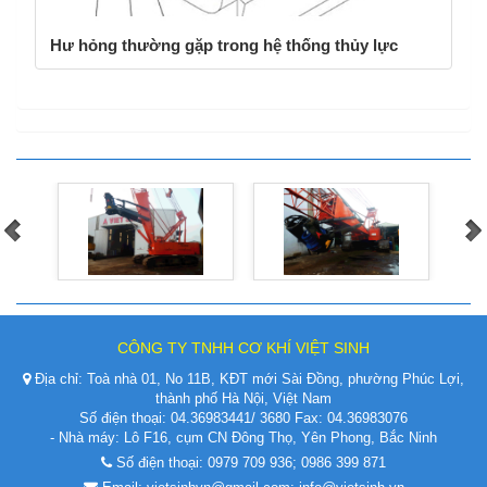
Hư hỏng thường gặp trong hệ thống thủy lực
CÔNG TY TNHH CƠ KHÍ VIỆT SINH
Địa chỉ: Toà nhà 01, No 11B, KĐT mới Sài Đồng, phường Phúc Lợi,
thành phố Hà Nội, Việt Nam
Số điện thoại: 04.36983441/ 3680 Fax: 04.36983076
- Nhà máy: Lô F16, cụm CN Đông Thọ, Yên Phong, Bắc Ninh
Số điện thoại: 0979 709 936; 0986 399 871