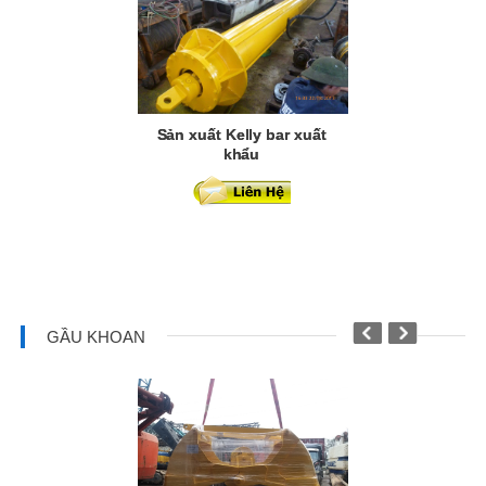
Sản xuất Kelly bar xuất
khẩu
Phụ kiện củ
GẦU KHOAN