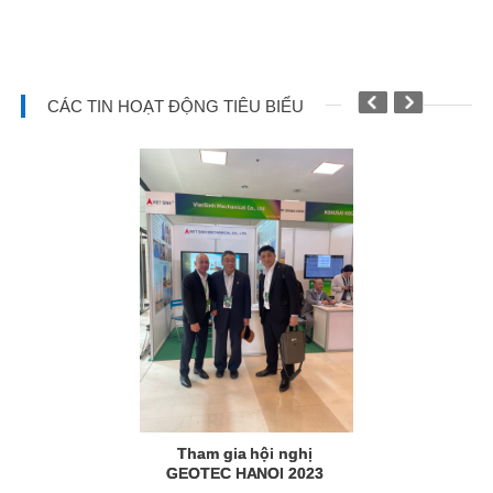
CÁC TIN HOẠT ĐỘNG TIÊU BIỂU
Tham gia hội nghị
GEOTEC HANOI 2023
Khoan cọc x