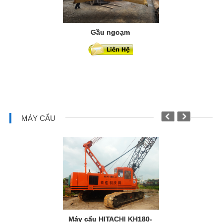
Gầu ngoạm
Gầu cạp t
DG6
MÁY CẨU
Máy cẩu HITACHI KH180-
Máy cẩu b