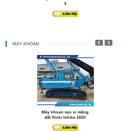
3
SD1
MÁY KHOAN
Máy khoa
Máy khoan cọc xi măng
đất Kinki Ishiko 1820