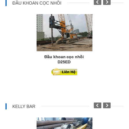
ĐẦU KHOAN CỌC NHỒI
Đầu khoan cọc nhồi
Đầu khoan
D25ED
D18
KELLY BAR