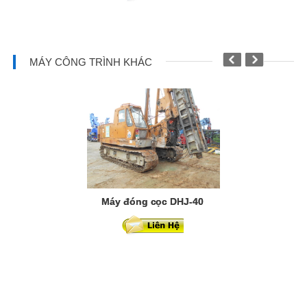
MÁY CÔNG TRÌNH KHÁC
Máy đóng cọc DHJ-40
Máy cào b